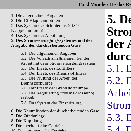
Ford Mondeo II - das R
5. D
1. Die allgemeinen Angaben
2. Die 16-Klappenmotoren
3. Das System des Schmierens (die 16-
Stro
Klappenmotoren)
4. Das System der Abkühlung
der 
5. Des Stromversorgungssystemes und der
Ausgabe der durcharbeitenden Gase
durc
5.1. Die allgemeinen Angaben
5.2. Die Vorsichtsmaßnahmen bei der
Arbeit mit dem Stromversorgungssystem
5.1. 
5.3. Der Ersatz des Luftfilters
5.4. Der Ersatz des Brennstofffilters
5.2. 
5.5. Die Prüfung der Arbeit der
Brennstoffpumpe
5.6. Der Ersatz der Brennstoffpumpe
Arbei
5.7. Die Regulierung trossika drosselnoj
saslonki
Stro
5.8. Das System der Einspritzung
6. Die Neutralisation der durcharbeitenden Gase
5.3. 
7. Die Zündanlage
8. Die Kupplung
9. Die mechanische Getriebe
5.4. 
10. Die automatische Getriebe